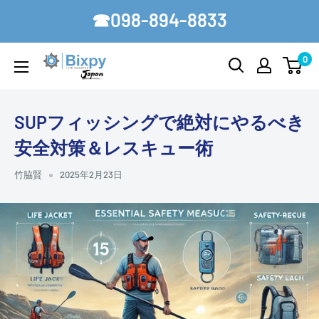
コ
☎098-894-8833
ン
テ
0
Bixpy-
ン
Japan
ツ
に
SUPフィッシングで絶対にやるべき
ス
安全対策＆レスキュー術
キ
ッ
竹脇賢
2025年2月23日
プ
す
る