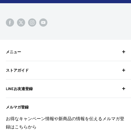
メニュー
検索
ストアガイド
BixpyJetとは
BIXPY JETインストールガイド
よくある質問
LINEお友達登録
フォトギャラリー
お問い合わせ
よくある質問
配送ポリシー
不定期でお得な情報や新商品の情報を配信中！
メルマガ登録
お問い合わせ
特定商取引法に基づく表記
お友達登録は
こちら
から
利用規約
返金ポリシー
お得なキャンペーン情報や新商品の情報を伝えるメルマガ登
返金ポリシー
録はこちらから
プライバシーポリシー