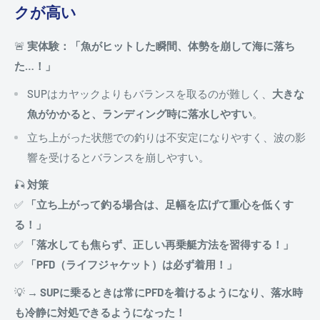
クが高い
🚨
実体験：「魚がヒットした瞬間、体勢を崩して海に落ち
た…！」
SUPはカヤックよりもバランスを取るのが難しく、
大きな
魚がかかると、ランディング時に落水しやすい
。
立ち上がった状態での釣りは不安定になりやすく、波の影
響を受けるとバランスを崩しやすい。
🎣
対策
✅
「立ち上がって釣る場合は、足幅を広げて重心を低くす
る！」
✅
「落水しても焦らず、正しい再乗艇方法を習得する！」
✅
「PFD（ライフジャケット）は必ず着用！」
💡
→ SUPに乗るときは常にPFDを着けるようになり、落水時
も冷静に対処できるようになった！