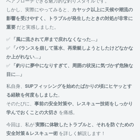
へアプローチできる魅力的な釣りスタイルです。
しかし、実際にやってみると、
カヤック以上に天候や潮流の
影響を受けやすく、トラブルが発生したときの対処が非常に
重要
だと実感しました。
✅
「風に流されて岸まで戻れなくなった…」
✅
「バランスを崩して落水、再乗艇しようとしたけどなかな
か上がれない…」
✅
「釣りに夢中になりすぎて、周囲の状況に気づかず危険な
目に…」
私自身、
SUPフィッシングを始めたばかりの頃にヒヤッとす
る経験を何度もしました
。
そのたびに、
事前の安全対策や、レスキュー技術をしっかり
学んでおくことの大切さ
を痛感。
今回は、私が
実際に体験したトラブルと、それを防ぐための
安全対策＆レスキュー術
を詳しく解説します！