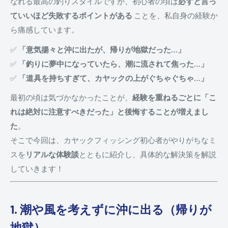
なれる最高の釣りスタイルですが、初心者の頃は
必ずと言っ
ていいほど失敗するポイントがある
ことを、私自身の経験か
ら痛感しています。
✅
「意気揚々と沖に出たが、帰りが地獄だった…」
✅
「釣りに夢中になっていたら、潮に流されて焦った…」
✅
「道具を持ちすぎて、カヤックの上がぐちゃぐちゃ…」
最初の頃は気づかなかったことが、
経験を重ねるごとに「こ
れは絶対に注意すべきだった」と後悔することが増えまし
た
。
そこで今回は、カヤックフィッシング初心者がやりがちなミ
スを
リアルな体験談
とともに紹介し、具体的な解決策を解説
していきます！
1. 潮や風を考えずに沖に出る（帰りが
地獄）