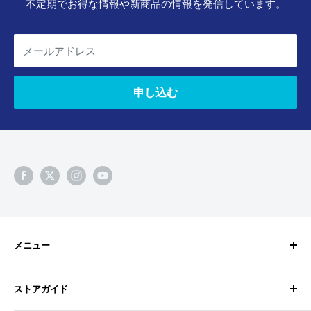
不定期でお得な情報や新商品の情報を発信しています。
メールアドレス
申し込む
メニュー
検索
ストアガイド
BixpyJetとは