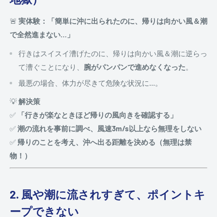
🚨
実体験：「簡単に沖に出られたのに、帰りは向かい風＆潮
で全然進まない…」
行きはスイスイ漕げたのに、帰りは向かい風＆潮に逆らっ
て漕ぐことになり、
腕がパンパンで進めなくなった
。
最悪の場合、体力が尽きて危険な状況に…。
💡
解決策
✅
「行きが楽なときほど帰りの風向きを確認する」
✅
潮の流れを事前に調べ、風速3m/s以上なら無理をしない
✅
帰りのことを考え、沖へ出る距離を決める（無理は禁
物！）
2. 風や潮に流されすぎて、ポイントキ
ープできない