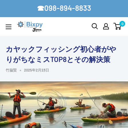
コ
☎098-894-8833
ン
テ
0
Bixpy-
ン
Japan
ツ
に
カヤックフィッシング初心者がや
ス
りがちなミスTOP8とその解決策
キ
ッ
竹脇賢
2025年2月23日
プ
す
る