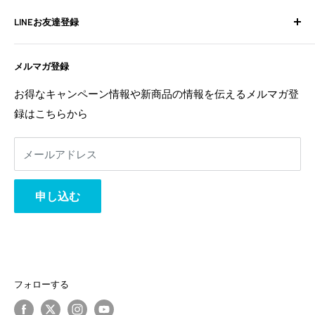
BIXPY JETインストールガイド
よくある質問
LINEお友達登録
フォトギャラリー
お問い合わせ
よくある質問
配送ポリシー
不定期でお得な情報や新商品の情報を配信中！
メルマガ登録
お問い合わせ
特定商取引法に基づく表記
お友達登録は
こちら
から
利用規約
返金ポリシー
お得なキャンペーン情報や新商品の情報を伝えるメルマガ登
返金ポリシー
録はこちらから
プライバシーポリシー
利用規約
メールアドレス
事業者様へ
相互リンク
申し込む
フォローする