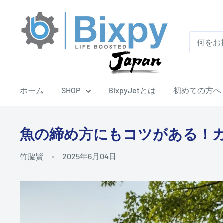
コ
Bixpy-
ン
Japan
テ
ン
ツ
に
ホーム
SHOP
BixpyJetとは
初めての方へ
ス
キ
ッ
魚の締め方にもコツがある！
プ
す
竹脇賢
2025年6月04日
る