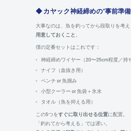
◆ カヤック神経締めの“事前準備
大事なのは、魚を釣ってから段取りを考え
用意しておくこと
。
僕の定番セットはこれです：
神経締めワイヤー（20〜25cm程度／
ナイフ（血抜き用）
ペンチ or 魚掴み
小型クーラー or 魚袋＋氷水
タオル（魚を抑える用）
この5つを
すぐに取り出せる位置
に配置。
「釣れてから考える」では遅い。