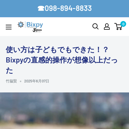
コ
☎098-894-8833
ン
テ
0
Bixpy-
ン
Japan
ツ
に
使い方は子どもでもできた！？
ス
Bixpyの直感的操作が想像以上だっ
キ
た
ッ
プ
竹脇賢
2025年6月07日
す
る