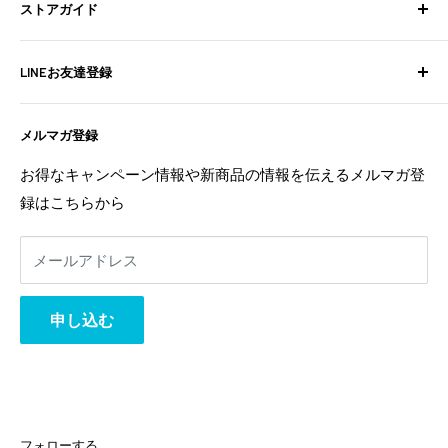
ストアガイド
BixpyJetとは
BIXPY JETインストールガイド
よくある質問
LINEお友達登録
フォトギャラリー
お問い合わせ
よくある質問
配送ポリシー
不定期でお得な情報や新商品の情報を配信中！
メルマガ登録
お問い合わせ
特定商取引法に基づく表記
お友達登録は
こちら
から
利用規約
返金ポリシー
お得なキャンペーン情報や新商品の情報を伝えるメルマガ登
返金ポリシー
録はこちらから
プライバシーポリシー
利用規約
メールアドレス
事業者様へ
相互リンク
申し込む
フォローする