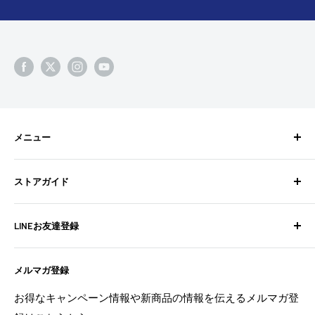
メニュー
検索
ストアガイド
BixpyJetとは
BIXPY JETインストールガイド
よくある質問
LINEお友達登録
フォトギャラリー
お問い合わせ
よくある質問
配送ポリシー
不定期でお得な情報や新商品の情報を配信中！
メルマガ登録
お問い合わせ
特定商取引法に基づく表記
お友達登録は
こちら
から
利用規約
返金ポリシー
お得なキャンペーン情報や新商品の情報を伝えるメルマガ登