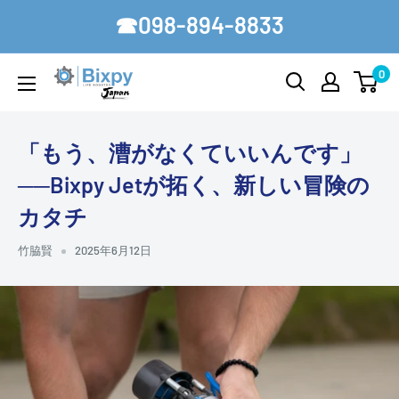
コ
☎098-894-8833
ン
テ
0
Bixpy-
ン
Japan
ツ
に
「もう、漕がなくていいんです」
ス
──Bixpy Jetが拓く、新しい冒険の
キ
カタチ
ッ
プ
竹脇賢
2025年6月12日
す
る