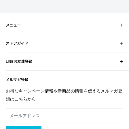
メニュー
検索
ストアガイド
BixpyJetとは
BIXPY JETインストールガイド
よくある質問
LINEお友達登録
フォトギャラリー
お問い合わせ
よくある質問
配送ポリシー
不定期でお得な情報や新商品の情報を配信中！
メルマガ登録
お問い合わせ
特定商取引法に基づく表記
お友達登録は
こちら
から
利用規約
返金ポリシー
お得なキャンペーン情報や新商品の情報を伝えるメルマガ登
返金ポリシー
録はこちらから
プライバシーポリシー
利用規約
メールアドレス
事業者様へ
相互リンク