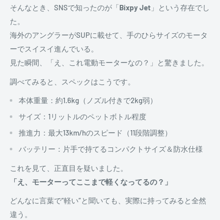
そんなとき、SNSで知ったのが「
Bixpy Jet
」という存在でし
た。
海外のアングラーがSUPに載せて、手のひらサイズのモータ
ーでスイスイ進んでいる。
見た瞬間、「え、これ電動モーターなの？」と驚きました。
調べてみると、スペックはこうです。
本体重量：約1.6kg（ノズル付きで2kg弱）
サイズ：1リットルのペットボトル程度
推進力：最大13km/hのスピード（11段階調整）
バッテリー：片手で持てるコンパクトサイズ＆防水仕様
これを見て、正直目を疑いました。
「え、モーターってここまで軽くなってるの？」
どんなに言葉で“軽い”と聞いても、実際に持ってみると全然
違う。