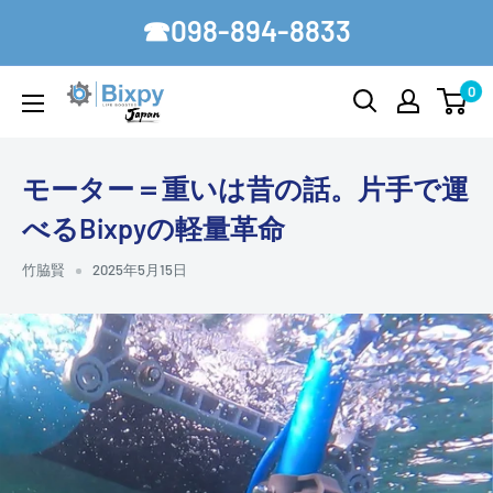
コ
☎098-894-8833
ン
テ
0
Bixpy-
ン
Japan
ツ
に
モーター＝重いは昔の話。片手で運
ス
べるBixpyの軽量革命
キ
ッ
竹脇賢
2025年5月15日
プ
す
る