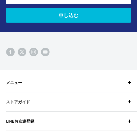
申し込む
メニュー
検索
ストアガイド
BixpyJetとは
BIXPY JETインストールガイド
よくある質問
LINEお友達登録
フォトギャラリー
お問い合わせ
よくある質問
配送ポリシー
不定期でお得な情報や新商品の情報を配信中！