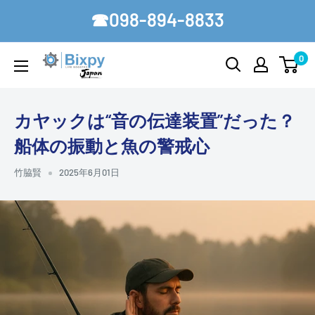
コ
☎098-894-8833
ン
テ
0
Bixpy-
ン
Japan
ツ
に
カヤックは“音の伝達装置”だった？
ス
船体の振動と魚の警戒心
キ
ッ
竹脇賢
2025年6月01日
プ
す
る