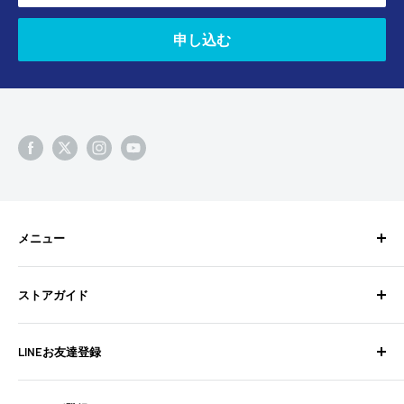
申し込む
メニュー
検索
ストアガイド
BixpyJetとは
BIXPY JETインストールガイド
よくある質問
LINEお友達登録
フォトギャラリー
お問い合わせ
よくある質問
配送ポリシー
不定期でお得な情報や新商品の情報を配信中！