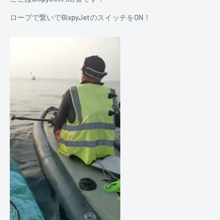
ロープで繋いでBixpyJetのスイッチをON！