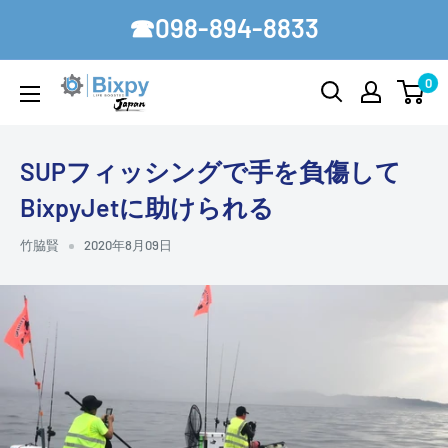
コ
☎098-894-8833
ン
テ
0
Bixpy-
ン
Japan
ツ
に
SUPフィッシングで手を負傷して
ス
BixpyJetに助けられる
キ
ッ
竹脇賢
2020年8月09日
プ
す
る