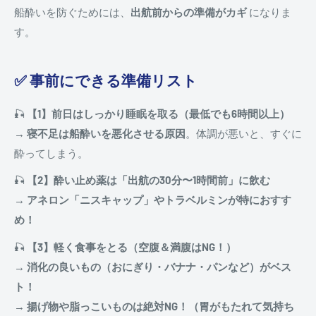
船酔いを防ぐためには、
出航前からの準備がカギ
になりま
す。
✅ 事前にできる準備リスト
🎣
【1】前日はしっかり睡眠を取る（最低でも6時間以上）
→
寝不足は船酔いを悪化させる原因
。体調が悪いと、すぐに
酔ってしまう。
🎣
【2】酔い止め薬は「出航の30分〜1時間前」に飲む
→
アネロン「ニスキャップ」やトラベルミンが特におすす
め！
🎣
【3】軽く食事をとる（空腹＆満腹はNG！）
→
消化の良いもの（おにぎり・バナナ・パンなど）がベス
ト！
→
揚げ物や脂っこいものは絶対NG！（胃がもたれて気持ち