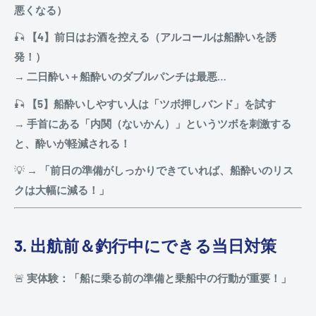
悪くなる）
🎣
【4】前日はお酒を控える（アルコールは船酔いを誘
発！）
→
二日酔い＋船酔いのダブルパンチは最悪…
🎣
【5】船酔いしやすい人は「ツボ押しバンド」を試す
→
手首にある「内関（ないかん）」というツボを刺激する
と、酔いが軽減される！
💡
→ 「前日の準備がしっかりできていれば、船酔いのリス
クは大幅に減る！」
3. 出航前＆釣行中にできる当日対策
🚨
実体験：「船に乗る前の準備と乗船中の行動が重要！」