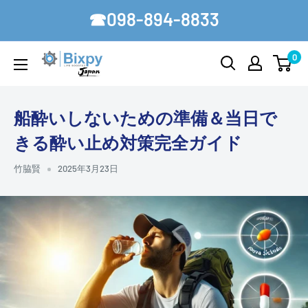
コ
☎098-894-8833
ン
テ
0
Bixpy-
ン
Japan
ツ
に
船酔いしないための準備＆当日で
ス
きる酔い止め対策完全ガイド
キ
ッ
竹脇賢
2025年3月23日
プ
す
る