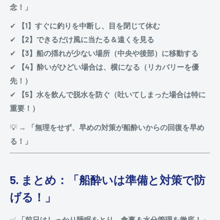
念！」
✔
【1】すぐに釣りを中断し、目を閉じて休む
✔
【2】できるだけ風に当たる＆遠くを見る
✔
【3】船の揺れが少ない場所（中央や後部）に移動する
✔
【4】酔いがひどい場合は、横になる（リカバリーを優
先！）
✔
【5】水を飲んで脱水を防ぐ（吐いてしまった場合は特に
重要！）
💡
→ 「無理をせず、早めの対策が船酔いからの回復を早め
る！」
5. まとめ：「船酔いは準備と対策で防
げる！」
✅
「前日はしっかり睡眠をとり、食事＆水分管理を徹底！」