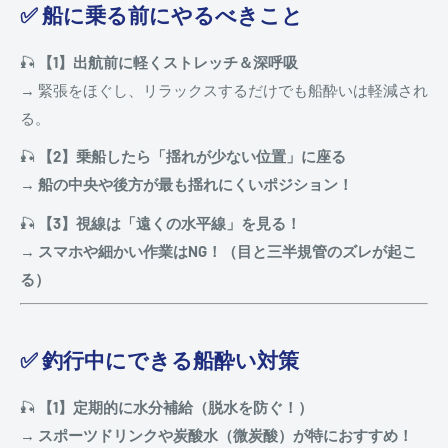
✅ 船に乗る前にやるべきこと
🎣
【1】出航前に軽くストレッチ＆深呼吸
→ 緊張をほぐし、リラックスするだけでも船酔いは軽減され
る。
🎣
【2】乗船したら「揺れが少ない位置」に座る
→
船の中央や後方が最も揺れにくいポジション！
🎣
【3】視線は「遠くの水平線」を見る！
→
スマホや細かい作業はNG！（目と三半規管のズレが起こ
る）
✅ 釣行中にできる船酔い対策
🎣
【1】定期的に水分補給（脱水を防ぐ！）
→
スポーツドリンクや炭酸水（微炭酸）が特におすすめ！