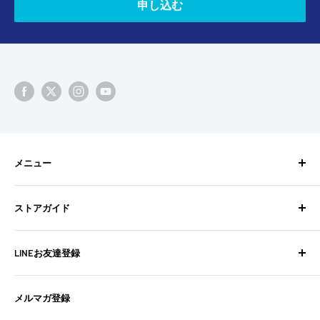
申し込む
メニュー
検索
ストアガイド
BixpyJetとは
BIXPY JETインストールガイド
よくある質問
LINEお友達登録
フォトギャラリー
お問い合わせ
よくある質問
配送ポリシー
不定期でお得な情報や新商品の情報を配信中！
メルマガ登録
お問い合わせ
特定商取引法に基づく表記
お友達登録は
こちら
から