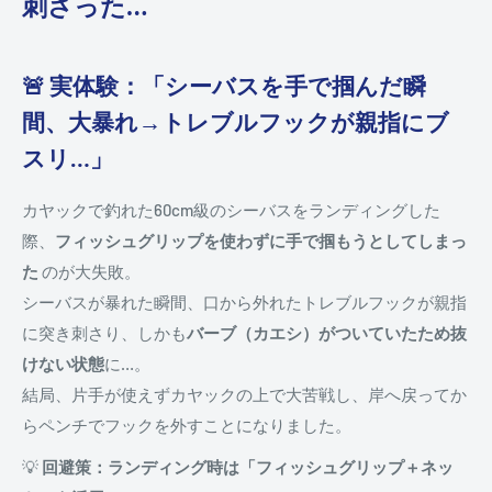
刺さった…
🚨 実体験：「シーバスを手で掴んだ瞬
間、大暴れ→トレブルフックが親指にブ
スリ…」
カヤックで釣れた60cm級のシーバスをランディングした
際、
フィッシュグリップを使わずに手で掴もうとしてしまっ
た
のが大失敗。
シーバスが暴れた瞬間、口から外れたトレブルフックが親指
に突き刺さり、しかも
バーブ（カエシ）がついていたため抜
けない状態
に…。
結局、片手が使えずカヤックの上で大苦戦し、岸へ戻ってか
らペンチでフックを外すことになりました。
💡
回避策：ランディング時は「フィッシュグリップ＋ネッ