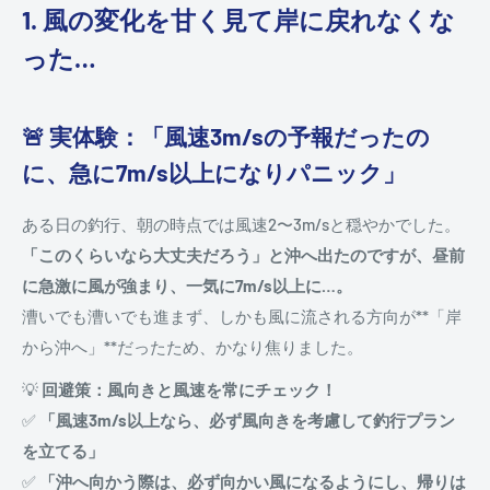
1. 風の変化を甘く見て岸に戻れなくな
った…
🚨 実体験：「風速3m/sの予報だったの
に、急に7m/s以上になりパニック」
ある日の釣行、朝の時点では風速2〜3m/sと穏やかでした。
「このくらいなら大丈夫だろう」と沖へ出たのですが、昼前
に急激に風が強まり、一気に7m/s以上に…。
漕いでも漕いでも進まず、しかも風に流される方向が**「岸
から沖へ」**だったため、かなり焦りました。
💡
回避策：風向きと風速を常にチェック！
✅
「風速3m/s以上なら、必ず風向きを考慮して釣行プラン
を立てる」
✅
「沖へ向かう際は、必ず向かい風になるようにし、帰りは