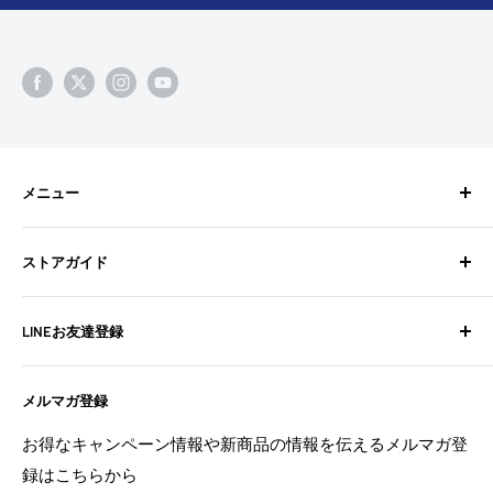
メニュー
検索
ストアガイド
BixpyJetとは
BIXPY JETインストールガイド
よくある質問
LINEお友達登録
フォトギャラリー
お問い合わせ
よくある質問
配送ポリシー
不定期でお得な情報や新商品の情報を配信中！
メルマガ登録
お問い合わせ
特定商取引法に基づく表記
お友達登録は
こちら
から
利用規約
返金ポリシー
お得なキャンペーン情報や新商品の情報を伝えるメルマガ登
返金ポリシー
録はこちらから
プライバシーポリシー