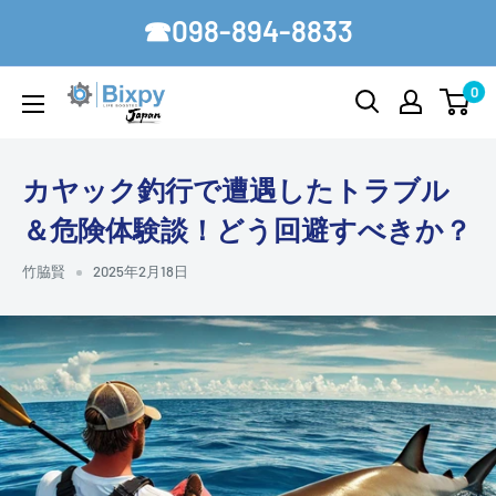
コ
☎098-894-8833
ン
テ
0
Bixpy-
ン
Japan
ツ
に
カヤック釣行で遭遇したトラブル
ス
＆危険体験談！どう回避すべきか？
キ
ッ
竹脇賢
2025年2月18日
プ
す
る