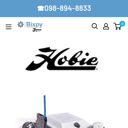
コ
☎098-894-8833
ン
テ
0
Bixpy-
ン
Japan
ツ
に
ス
キ
ッ
プ
す
る