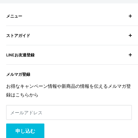
メニュー
検索
ストアガイド
BixpyJetとは
BIXPY JETインストールガイド
よくある質問
LINEお友達登録
フォトギャラリー
お問い合わせ
よくある質問
配送ポリシー
不定期でお得な情報や新商品の情報を配信中！
メルマガ登録
お問い合わせ
特定商取引法に基づく表記
お友達登録は
こちら
から
利用規約
返金ポリシー
お得なキャンペーン情報や新商品の情報を伝えるメルマガ登
返金ポリシー
録はこちらから
プライバシーポリシー
利用規約
メールアドレス
事業者様へ
相互リンク
申し込む