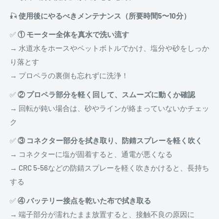
🎣
使用後にやるべきメンテナンス（所要時間5〜10分）
✅
① モーター全体を真水で洗い流す
→ 水道水をホースやペットボトルでかけ、塩分や砂をしっか
り落とす
→ プロペラの裏側も忘れずに洗浄！
✅
② プロペラ部分を軽く回して、スムーズに動くか確認
→ 回転が鈍い場合は、砂やラインが絡まっていないかチェッ
ク
✅
③ コネクター部分を拭き取り、防錆スプレーを軽く吹く
→ コネクターに塩が固着すると、通電が悪くなる
→ CRC 5-56などの防錆スプレーを軽く吹きかけると、長持ち
する
✅
④ バッテリー接点を乾いた布で拭き取る
→ 端子部分が濡れたまま放置すると、接触不良の原因に