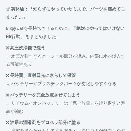
🚨
実体験：「知らずにやっていたミスで、パーツを痛めてし
まった…」
Bixpy Jetを長持ちさせるために、
「絶対にやってはいけない
NG行動」
をまとめました。
❌
高圧洗浄機で洗う
→ 水圧が強すぎると、シール部分が傷み、内部に水が浸入す
る可能性あり
❌
長時間、直射日光にさらして保管
→ バッテリーやプラスチックパーツが劣化しやすくなる
❌
バッテリーを完全放電させてしまう
→ リチウムイオンバッテリーは「完全放電」を繰り返すと寿
命が縮む
❌
油系の潤滑剤をプロペラ部分に塗る
→ 摩擦を減らそうとして油を塗ると、逆にゴミが付着しやす