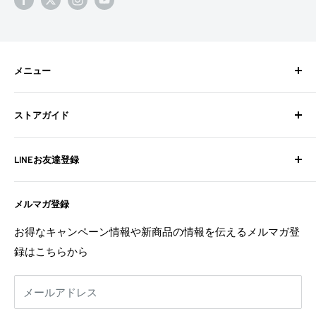
メニュー
検索
ストアガイド
BixpyJetとは
BIXPY JETインストールガイド
よくある質問
LINEお友達登録
フォトギャラリー
お問い合わせ
よくある質問
配送ポリシー
不定期でお得な情報や新商品の情報を配信中！
メルマガ登録
お問い合わせ
特定商取引法に基づく表記
お友達登録は
こちら
から
利用規約
返金ポリシー
お得なキャンペーン情報や新商品の情報を伝えるメルマガ登
返金ポリシー
録はこちらから
プライバシーポリシー
利用規約
メールアドレス
事業者様へ