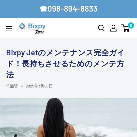
コ
☎098-894-8833
ン
テ
0
Bixpy-
ン
Japan
ツ
に
Bixpy Jetのメンテナンス完全ガイ
ス
ド！長持ちさせるためのメンテ方
キ
法
ッ
プ
竹脇賢
2025年3月08日
す
る