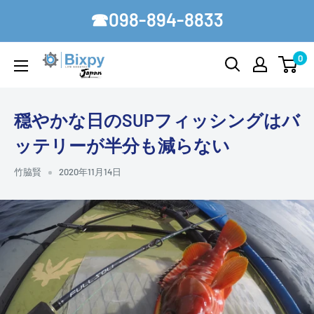
コ
☎098-894-8833
ン
テ
0
Bixpy-
ン
Japan
ツ
に
穏やかな日のSUPフィッシングはバ
ス
ッテリーが半分も減らない
キ
ッ
竹脇賢
2020年11月14日
プ
す
る