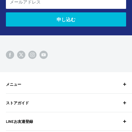
メールアドレス
申し込む
メニュー
検索
ストアガイド
BixpyJetとは
BIXPY JETインストールガイド
よくある質問
LINEお友達登録
フォトギャラリー
お問い合わせ