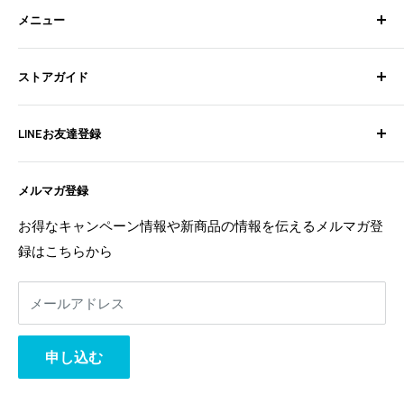
メニュー
検索
ストアガイド
BixpyJetとは
BIXPY JETインストールガイド
よくある質問
LINEお友達登録
フォトギャラリー
お問い合わせ
よくある質問
配送ポリシー
不定期でお得な情報や新商品の情報を配信中！
メルマガ登録
お問い合わせ
特定商取引法に基づく表記
お友達登録は
こちら
から
利用規約
返金ポリシー
お得なキャンペーン情報や新商品の情報を伝えるメルマガ登
返金ポリシー
録はこちらから
プライバシーポリシー
利用規約
メールアドレス
事業者様へ
相互リンク
申し込む