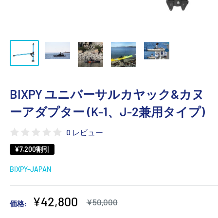
BIXPY ユニバーサルカヤック&カヌ
ーアダプター (K-1、J-2兼用タイプ)
0 レビュー
¥7,200
割引
BIXPY-JAPAN
販
¥42,800
通
¥50,000
価格:
常
売
価