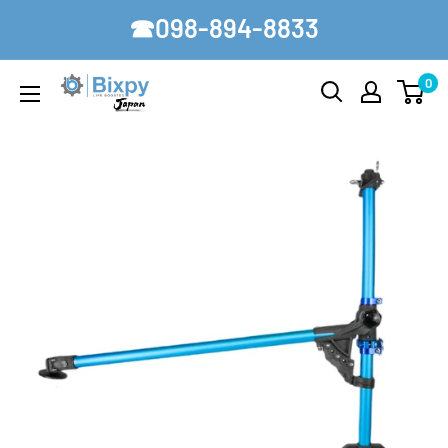
コ
☎098-894-8833
ン
テ
0
Bixpy-
ン
Japan
ツ
に
ス
キ
ッ
プ
す
る