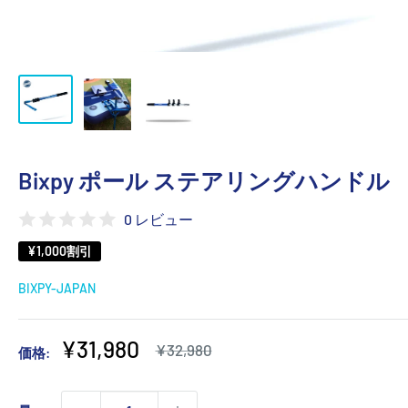
Bixpy ポール ステアリングハンドル
0 レビュー
¥1,000
割引
BIXPY-JAPAN
販
¥31,980
通
¥32,980
価格:
常
売
価
価
格