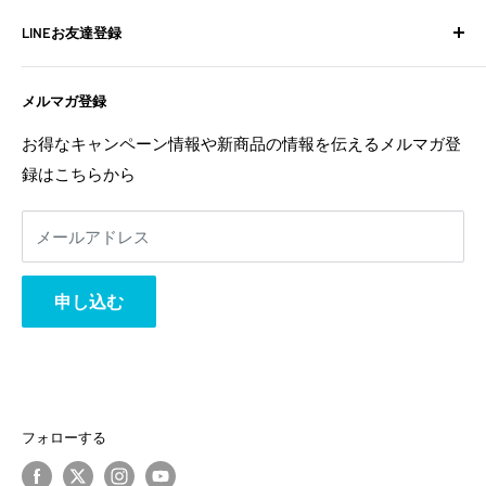
BIXPY JETインストールガイド
よくある質問
LINEお友達登録
フォトギャラリー
お問い合わせ
よくある質問
配送ポリシー
不定期でお得な情報や新商品の情報を配信中！
メルマガ登録
お問い合わせ
特定商取引法に基づく表記
お友達登録は
こちら
から
利用規約
返金ポリシー
お得なキャンペーン情報や新商品の情報を伝えるメルマガ登
返金ポリシー
録はこちらから
プライバシーポリシー
利用規約
メールアドレス
事業者様へ
相互リンク
申し込む
フォローする