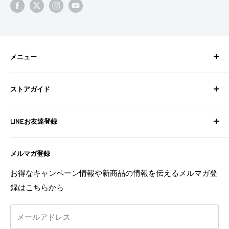
メニュー
検索
ストアガイド
BixpyJetとは
BIXPY JETインストールガイド
よくある質問
LINEお友達登録
フォトギャラリー
お問い合わせ
よくある質問
配送ポリシー
不定期でお得な情報や新商品の情報を配信中！
メルマガ登録
お問い合わせ
特定商取引法に基づく表記
お友達登録は
こちら
から
利用規約
返金ポリシー
お得なキャンペーン情報や新商品の情報を伝えるメルマガ登
返金ポリシー
録はこちらから
プライバシーポリシー
利用規約
メールアドレス
事業者様へ