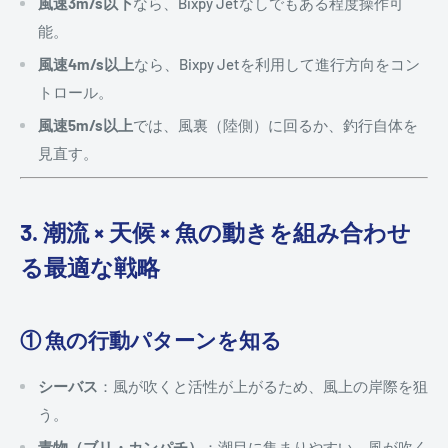
風速3m/s以下
なら、Bixpy Jetなしでもある程度操作可
能。
風速4m/s以上
なら、Bixpy Jetを利用して進行方向をコン
トロール。
風速5m/s以上
では、風裏（陸側）に回るか、釣行自体を
見直す。
3. 潮流 × 天候 × 魚の動きを組み合わせ
る最適な戦略
① 魚の行動パターンを知る
シーバス
：風が吹くと活性が上がるため、風上の岸際を狙
う。
青物（ブリ・カンパチ）
：潮目に集まりやすい。風が吹く