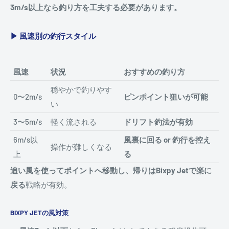
3m/s以上なら釣り方を工夫する必要があります。
▶ 風速別の釣行スタイル
風速
状況
おすすめの釣り方
穏やかで釣りやす
0〜2m/s
ピンポイント狙いが可能
い
3〜5m/s
軽く流される
ドリフト釣法が有効
6m/s以
風裏に回る or 釣行を控え
操作が難しくなる
上
る
追い風を使ってポイントへ移動し、帰りはBixpy Jetで楽に
戻る
戦略が有効。
BIXPY JETの風対策