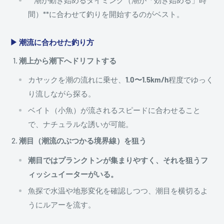
**潮が動き始めるタイミング（潮が「効き始める」時
間）**に合わせて釣りを開始するのがベスト。
▶ 潮流に合わせた釣り方
潮上から潮下へドリフトする
カヤックを潮の流れに乗せ、
1.0〜1.5km/h
程度でゆっく
り流しながら探る。
ベイト（小魚）が流されるスピードに合わせること
で、ナチュラルな誘いが可能。
潮目（潮流のぶつかる境界線）を狙う
潮目ではプランクトンが集まりやすく、それを狙うフ
ィッシュイーターがいる。
魚探で水温や地形変化を確認しつつ、潮目を横切るよ
うにルアーを流す。