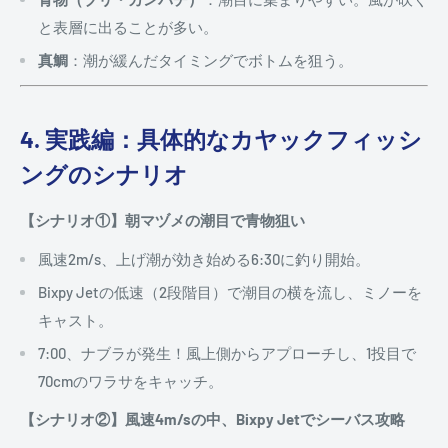
と表層に出ることが多い。
真鯛
：潮が緩んだタイミングでボトムを狙う。
4. 実践編：具体的なカヤックフィッシ
ングのシナリオ
【シナリオ①】朝マヅメの潮目で青物狙い
風速2m/s、上げ潮が効き始める6:30に釣り開始。
Bixpy Jetの低速（2段階目）で潮目の横を流し、ミノーを
キャスト。
7:00、ナブラが発生！風上側からアプローチし、1投目で
70cmのワラサをキャッチ。
【シナリオ②】風速4m/sの中、Bixpy Jetでシーバス攻略