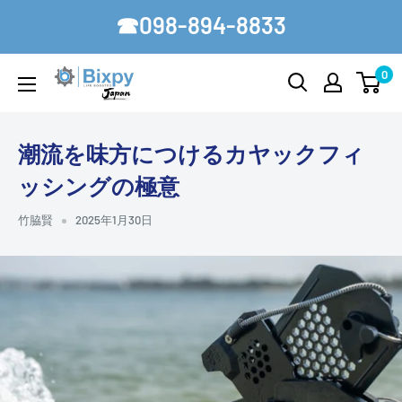
コ
☎098-894-8833
ン
テ
0
Bixpy-
ン
Japan
ツ
に
潮流を味方につけるカヤックフィ
ス
ッシングの極意
キ
ッ
竹脇賢
2025年1月30日
プ
す
る